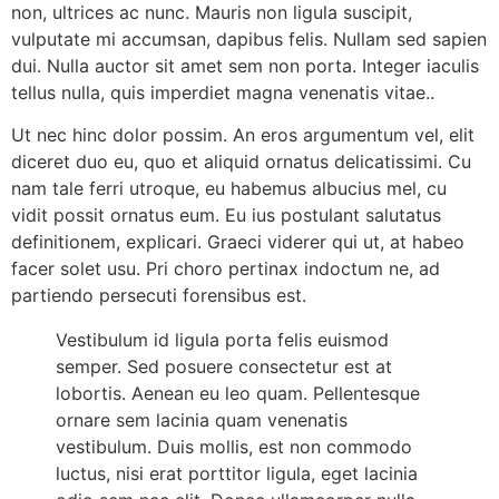
non, ultrices ac nunc. Mauris non ligula suscipit,
vulputate mi accumsan, dapibus felis. Nullam sed sapien
dui. Nulla auctor sit amet sem non porta. Integer iaculis
tellus nulla, quis imperdiet magna venenatis vitae..
Ut nec hinc dolor possim. An eros argumentum vel, elit
diceret duo eu, quo et aliquid ornatus delicatissimi. Cu
nam tale ferri utroque, eu habemus albucius mel, cu
vidit possit ornatus eum. Eu ius postulant salutatus
definitionem, explicari. Graeci viderer qui ut, at habeo
facer solet usu. Pri choro pertinax indoctum ne, ad
partiendo persecuti forensibus est.
Vestibulum id ligula porta felis euismod
semper. Sed posuere consectetur est at
lobortis. Aenean eu leo quam. Pellentesque
ornare sem lacinia quam venenatis
vestibulum. Duis mollis, est non commodo
luctus, nisi erat porttitor ligula, eget lacinia