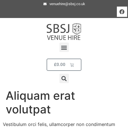
venuehire@sbsj.co.uk
£
0.00
Aliquam erat
volutpat
Vestibulum orci felis, ullamcorper non condimentum