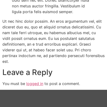
odio sem nec elit. Donec ullamcorper nulla
non metus auctor fringilla. Vestibulum id
ligula porta felis euismod semper.
Ut nec hinc dolor possim. An eros argumentum vel, elit
diceret duo eu, quo et aliquid ornatus delicatissimi. Cu
nam tale ferri utroque, eu habemus albucius mel, cu
vidit possit ornatus eum. Eu ius postulant salutatus
definitionem, an e trud erroribus explicari. Graeci
viderer qui ut, at habeo facer solet usu. Pri choro
pertinax indoctum ne, ad partiendo persecuti forensibus
est.
Leave a Reply
You must be
logged in
to post a comment.