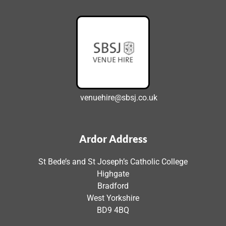
venuehire@sbsj.co.uk
Ardor Address
St Bede’s and St Joseph’s Catholic College
Highgate
Bradford
West Yorkshire
BD9 4BQ